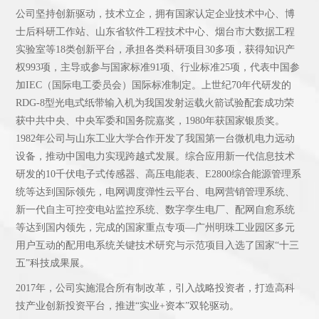
公司坚持创新驱动，技术立企，拥有国家认定企业技术中心、博
士后科研工作站、山东省软件工程技术中心、烟台市大数据工程
实验室等18类创新平台，承担各类科研项目30多项，获得知识产
权993项，主导或参与国家标准91项、行业标准25项，代表中国参
加IEC（国际电工委员会）国际标准制定。上世纪70年代研发的
RDG-8型光电式纸带输入机为我国发射运载火箭试验配套成功荣
获中共中央、中央军委和国务院嘉奖，1980年获国家银质奖。
1982年公司与山东工业大学合作开发了我国第一台微机电力远动
设备，推动中国电力实现跨越式发展。综合应用新一代信息技术
研发的10千伏电子式传感器、高压电能表、E2800综合能源管理系
统等达到国际领先，电网调度弹性云平台、电网营销管理系统、
新一代自主可控变电站监控系统、数字孪生电厂、配网自愈系统
等达到国内领先，完成的国家重点专项—广州明珠工业园区多元
用户互动的配用电系统关键技术研究与示范项目入选了国家“十三
五”科技成果展。
2017年，公司实施混合所有制改革，引入战略投资者，打造高科
技产业创新投资平台，推进“实业+资本”双轮驱动。