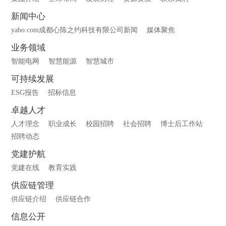
新闻中心
yabo.com成都心陈之约科技有限公司新闻
媒体聚焦
业务领域
智能电网
智慧能源
智慧城市
可持续发展
ESG报告
招标信息
卓越人才
人才理念
职业成长
校园招聘
社会招聘
博士后工作站
招聘动态
党建护航
党建在线
教育实践
供应链管理
供应链介绍
供应链合作
信息公开