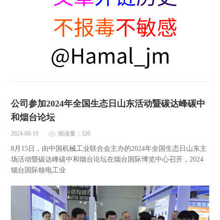
公司参加2024年全国生态日山东活动暨碳达峰碳中
和烟台论坛
2024-08-19
阅读量：320
8月15日，由中国机械工业联合会主办的2024年全国生态日山东主
场活动暨碳达峰碳中和烟台论坛在烟台国际博览中心召开，2024
烟台国际核电工业