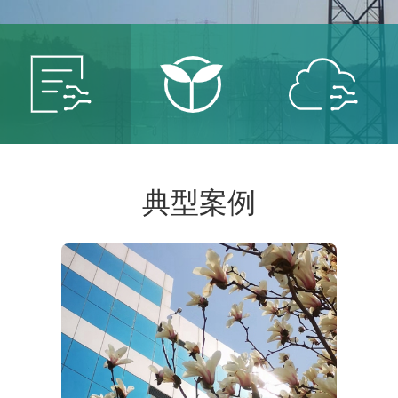
智能
智慧
智慧
典型案例
电网
能源
城市
服务智
保卫青
建设智
能电网
山绿水
慧城市
共创低
共建美
共享智
碳未来
丽中国
能生活