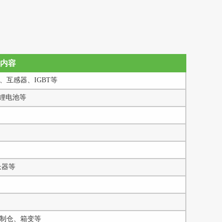
内容
互感器、IGBT等
锂电池等
长器等
制仓、箱变等